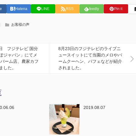
e
Hatena
LINE
RSS
feedly
Pin it
お客様の声
0日 フジテレビ 国分
8月23日のフジテレビのライブニ
ぽジャパン」にてメ
ュースイットにて当園のメロやバ
 バーム店、農家カフ
ームクーヘン、パフェなどが紹介
ました。
されました。
覧
0.06.06
2019.08.07