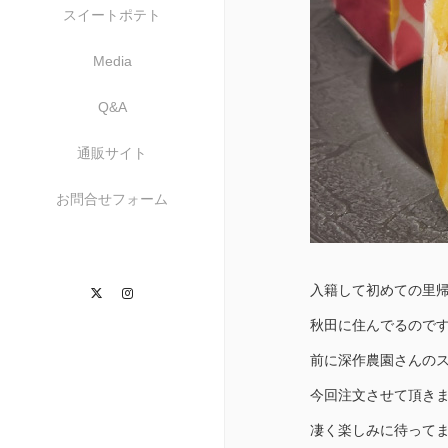
スイートポテト
Media
Q&A
通販サイト
お問合せフォーム
Twitter
Instagram
入籍して初めての里
秋田に住んでるのです
前に深作農園さんの
今回注文させて頂き
凄く楽しみに待って