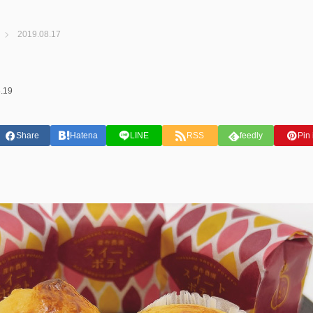
2019.08.17
.19
Share
Hatena
LINE
RSS
feedly
Pin 